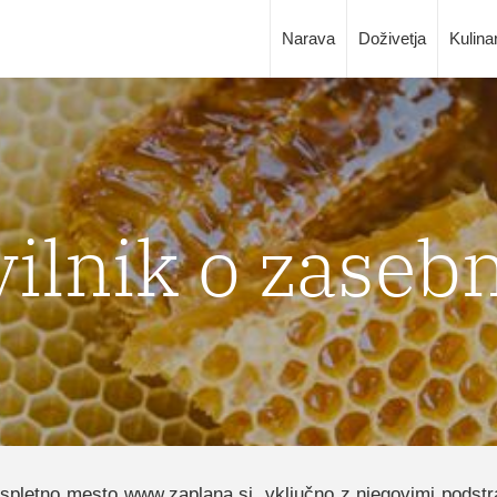
Narava
Doživetja
Kulina
ilnik o zaseb
a spletno mesto
www.zaplana.si
, vključno z njegovimi podstr