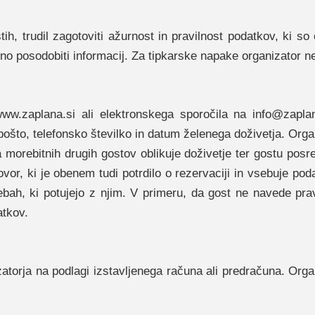
h, trudil zagotoviti ažurnost in pravilnost podatkov, ki so 
no posodobiti informacij. Za tipkarske napake organizator n
ww.zaplana.si ali elektronskega sporočila na info@zapla
ošto, telefonsko številko in datum želenega doživetja. Orga
vila morebitnih drugih gostov oblikuje doživetje ter gostu 
r, ki je obenem tudi potrdilo o rezervaciji in vsebuje poda
ebah, ki potujejo z njim. V primeru, da gost ne navede pra
atkov.
atorja na podlagi izstavljenega računa ali predračuna. Orga