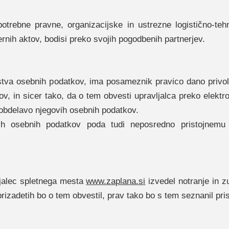
potrebne pravne, organizacijske in ustrezne logistično-te
rnih aktov, bodisi preko svojih pogodbenih partnerjev.
tva osebnih podatkov, ima posameznik pravico dano privolit
ov, in sicer tako, da o tem obvesti upravljalca preko elektr
 obdelavo njegovih osebnih podatkov.
ih osebnih podatkov poda tudi neposredno pristojnemu 
ljalec spletnega mesta
www.zaplana.si
izvedel notranje in z
izadetih bo o tem obvestil, prav tako bo s tem seznanil prist