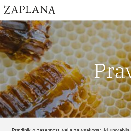
Prav
Pravilnik o zasebnosti velja za vsakogar, ki uporablj