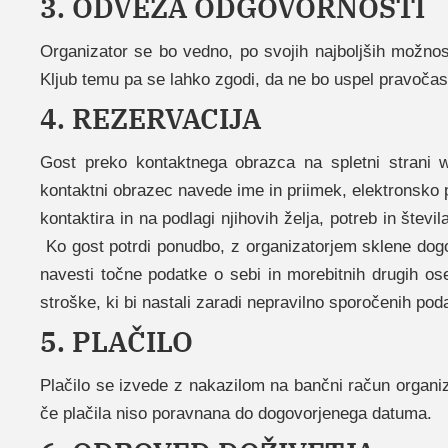
3. ODVEZA ODGOVORNOSTI
Organizator se bo vedno, po svojih najboljših možnosti
Kljub temu pa se lahko zgodi, da ne bo uspel pravočas
4. REZERVACIJA
Gost preko kontaktnega obrazca na spletni strani w
kontaktni obrazec navede ime in priimek, elektronsko p
kontaktira in na podlagi njihovih želja, potreb in šte
Ko gost potrdi ponudbo, z organizatorjem sklene dogovo
navesti točne podatke o sebi in morebitnih drugih os
stroške, ki bi nastali zaradi nepravilno sporočenih pod
5. PLAČILO
Plačilo se izvede z nakazilom na bančni račun organiz
če plačila niso poravnana do dogovorjenega datuma.