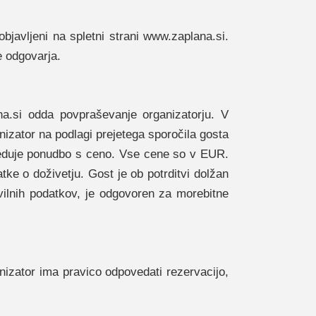
objavljeni na spletni strani www.zaplana.si.
e odgovarja.
na.si odda povpraševanje organizatorju. V
nizator na podlagi prejetega sporočila gosta
posreduje ponudbo s ceno. Vse cene so v EUR.
tke o doživetju. Gost je ob potrditvi dolžan
vilnih podatkov, je odgovoren za morebitne
nizator ima pravico odpovedati rezervacijo,