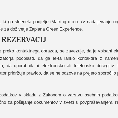
 ki ga skleneta podjetje iMatring d.o.o. (v nadaljevanju or
res za doživetje Zaplana Green Experience.
 REZERVACIJ
e preko kontaktnega obrazca, se zavezuje, da je vpisani el
izatorja pooblasti, da ga le-ta lahko kontaktira z nam
u, da uporabnik ni elektronsko ali telefonsko dosegljiv
izator pridržuje pravico, da se ne odzove na prejeto sporočil
podatkov v skladu z Zakonom o varstvu osebnih podatkov 
jučno za pošiljanje dokumentov v zvezi s povpraševanjem, r