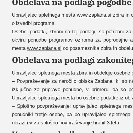
Obdelava na podlagi pogodbe
Upravljalec spletnega mesta
www.zaplana.si
zbira in 
o izvedbi programa.
Osebni podatki, zbrani na tej podlagi, so potrebni za
okviru ponudbe programov oziroma za poprodajne akt
mesta
www.zaplana.si
od posameznika zbira in obdeluj
Obdelava na podlagi zakonite
Upravljalec spletnega mesta zbira in obdeluje osebne 
– Povpraševanje za naročilo obiska Zaplane, ki so na
izključno za pripravo ponudbe, v primeru, da so p
Upravljalec spletnega mesta bo osebne podatke iz obra
– Splošno povpraševanje: upravljalec spletnega mes
ponudniki tretje osebe, pa bo upravljalec spletneg
obrazcev za splošno povpraševanje hranil 3 leta.