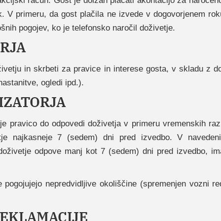
akcijski račun. Gost je dolžan plačati akontacijo za naročeno
. V primeru, da gost plačila ne izvede v dogovorjenem roku
ošnih pogojev, ko je telefonsko naročil doživetje.
ORJA
ivetju in skrbeti za pravice in interese gosta, v skladu z do
nastanitve, ogledi ipd.).
IZATORJA
je pravico do odpovedi doživetja v primeru vremenskih razme
etje najkasneje 7 (sedem) dni pred izvedbo. V navedeni
doživetje odpove manj kot 7 (sedem) dni pred izvedbo, im
 pogojujejo nepredvidljive okoliščine (spremenjen vozni r
REKLAMACIJE