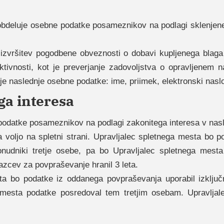
obdeluje osebne podatke posameznikov na podlagi sklenjeneg
 izvršitev pogodbene obveznosti o dobavi kupljenega blaga al
ivnosti, kot je preverjanje zadovoljstva o opravljenem 
e naslednje osebne podatke: ime, priimek, elektronski naslov
ga interesa
podatke posameznikov na podlagi zakonitega interesa v nasl
 voljo na spletni strani. Upravljalec spletnega mesta bo 
onudniki tretje osebe, pa bo Upravljalec spletnega mest
zcev za povpraševanje hranil 3 leta.
ta bo podatke iz oddanega povpraševanja uporabil izklju
a mesta podatke posredoval tem tretjim osebam. Upravlja