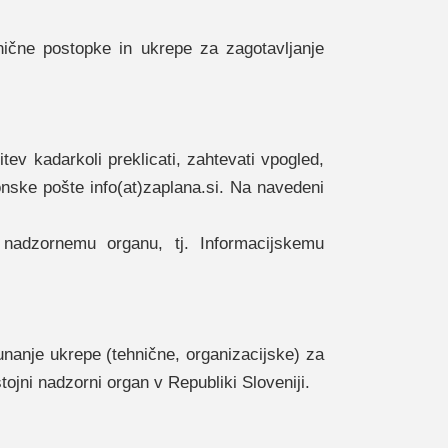
hnične postopke in ukrepe za zagotavljanje
ev kadarkoli preklicati, zahtevati vpogled,
onske pošte info(at)zaplana.si. Na navedeni
nadzornemu organu, tj. Informacijskemu
unanje ukrepe (tehnične, organizacijske) za
ojni nadzorni organ v Republiki Sloveniji.