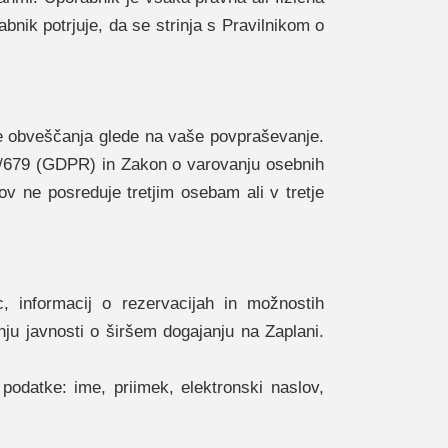
nik potrjuje, da se strinja s Pravilnikom o
e obveščanja glede na vaše povpraševanje.
6/679 (GDPR) in Zakon o varovanju osebnih
v ne posreduje tretjim osebam ali v tretje
 informacij o rezervacijah in možnostih
nju javnosti o širšem dogajanju na Zaplani.
odatke: ime, priimek, elektronski naslov,