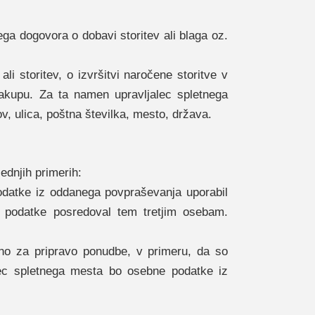
a dogovora o dobavi storitev ali blaga oz.
i storitev, o izvršitvi naročene storitve v
nakupu. Za ta namen upravljalec spletnega
, ulica, poštna številka, mesto, država.
ednjih primerih:
podatke iz oddanega povpraševanja uporabil
a podatke posredoval tem tretjim osebam.
čno za pripravo ponudbe, v primeru, da so
lec spletnega mesta bo osebne podatke iz