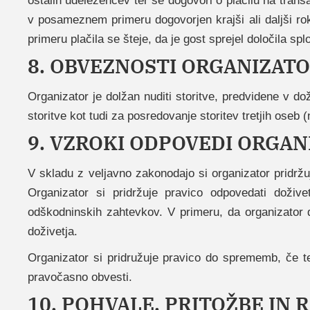
ostalih udeležencev ter se dogovori o plačilu na trans
v posameznem primeru dogovorjen krajši ali daljši rok
primeru plačila se šteje, da je gost sprejel določila spl
8. OBVEZNOSTI ORGANIZAT
Organizator je dolžan nuditi storitve, predvidene v dož
storitve kot tudi za posredovanje storitev tretjih oseb (
9. VZROKI ODPOVEDI ORGAN
V skladu z veljavno zakonodajo si organizator pridržu
Organizator si pridržuje pravico odpovedati doživ
odškodninskih zahtevkov. V primeru, da organizator 
doživetja.
Organizator si pridružuje pravico do sprememb, če te
pravočasno obvesti.
10. POHVALE, PRITOŽBE IN 