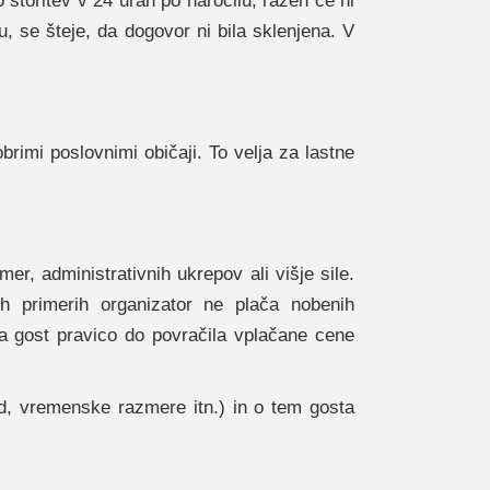
 storitev v 24 urah po naročilu, razen če ni
, se šteje, da dogovor ni bila sklenjena. V
brimi poslovnimi običaji. To velja za lastne
r, administrativnih ukrepov ali višje sile.
h primerih organizator ne plača nobenih
a gost pravico do povračila vplačane cene
ed, vremenske razmere itn.) in o tem gosta