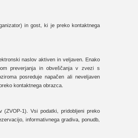
ganizator) in gost, ki je preko kontaktnega
ektronski naslov aktiven in veljaven. Enako
enom preverjanja in obveščanja v zvezi s
 oziroma posreduje napačen ali neveljaven
o preko kontaktnega obrazca.
(ZVOP-1). Vsi podatki, pridobljeni preko
ezervacijo, informativnega gradiva, ponudb,