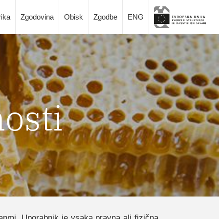
rika
Zgodovina
Obisk
Zgodbe
ENG
nosti
anmi. Uporabnik je vsaka pravna ali fizična