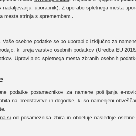
v nadaljevanju: uporabnik). Z uporabo spletnega mesta uporab
ga mesta strinja s spremembami.
. Vaše osebne podatke se bo uporabilo izključno za namen
onodajo, ki ureja varstvo osebnih podatkov (Uredba EU 201
tkov. Upravljalec spletnega mesta zbranih osebnih podatko
e
bne podatke posameznikov za namene pošiljanja e-novic,
vabila na predstavitve in dogodke, ki so namenjeni obvešča
te.
na.si
od posameznika zbira in obdeluje naslednje osebne p