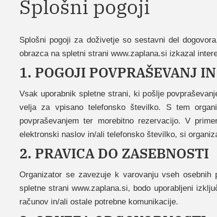
‍Splošni pogoji
Splošni pogoji za doživetje so sestavni del dogovora,
obrazca na spletni strani www.zaplana.si izkazal inte
1. POGOJI POVPRAŠEVANJ IN
Vsak uporabnik spletne strani, ki pošlje povpraševanj
velja za vpisano telefonsko številko. S tem organ
povpraševanjem ter morebitno rezervacijo. V primer
elektronski naslov in/ali telefonsko številko, si organ
2. PRAVICA DO ZASEBNOSTI
Organizator se zavezuje k varovanju vseh osebnih 
spletne strani www.zaplana.si, bodo uporabljeni izkl
računov in/ali ostale potrebne komunikacije.