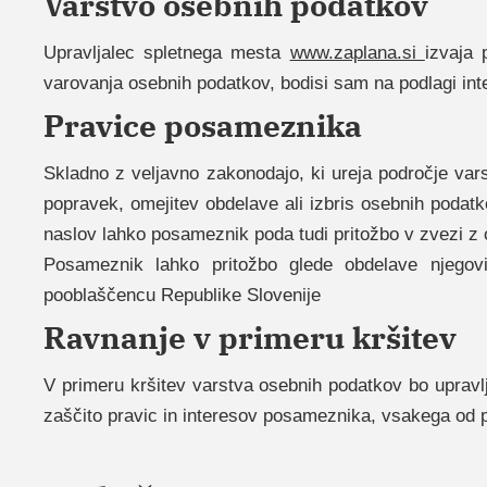
Varstvo osebnih podatkov
Upravljalec spletnega mesta
www.zaplana.si
izvaja 
varovanja osebnih podatkov, bodisi sam na podlagi inte
Pravice posameznika
Skladno z veljavno zakonodajo, ki ureja področje vars
popravek, omejitev obdelave ali izbris osebnih podatk
naslov lahko posameznik poda tudi pritožbo v zvezi z
Posameznik lahko pritožbo glede obdelave njegov
pooblaščencu Republike Slovenije
Ravnanje v primeru kršitev
V primeru kršitev varstva osebnih podatkov bo uprav
zaščito pravic in interesov posameznika, vsakega od pr