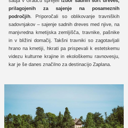
sadja v Gradcu sprejeli
izbor sadnih sort dreves,
prilagojenih za sajenje na posameznih
področjih
. Priporočali so oblikovanje travniških
sadovnjakov – sajenje sadnih dreves med njive, na
manjvredna kmetijska zemljišča, travnike, pašnike
in v bližini domačij. Takšni travniki so zagotavljali
hrano na kmetiji, hkrati pa prispevali k estetskemu
videzu kulturne krajine in ekološkemu ravnovesju,
kar je še danes značilno za destinacijo Zaplana.