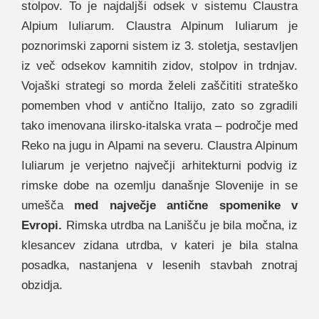
stolpov. To je najdaljši odsek v sistemu Claustra
Alpium Iuliarum. Claustra Alpinum Iuliarum je
poznorimski zaporni sistem iz 3. stoletja, sestavljen
iz več odsekov kamnitih zidov, stolpov in trdnjav.
Vojaški strategi so morda želeli zaščititi strateško
pomemben vhod v antično Italijo, zato so zgradili
tako imenovana ilirsko-italska vrata – področje med
Reko na jugu in Alpami na severu. Claustra Alpinum
Iuliarum je verjetno največji arhitekturni podvig iz
rimske dobe na ozemlju današnje Slovenije in se
umešča
med največje antične spomenike v
Evropi.
Rimska utrdba na Lanišču je bila močna, iz
klesancev zidana utrdba, v kateri je bila stalna
posadka, nastanjena v lesenih stavbah znotraj
obzidja.