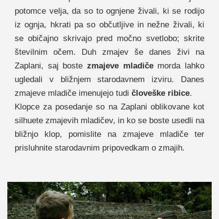
potomce velja, da so to ognjene živali, ki se rodijo
iz ognja, hkrati pa so občutljive in nežne živali, ki
se običajno skrivajo pred močno svetlobo; skrite
številnim očem. Duh zmajev še danes živi na
Zaplani, saj boste
zmajeve mladiče
morda lahko
ugledali v bližnjem starodavnem izviru. Danes
zmajeve mladiče imenujejo tudi
človeške ribice
.
Klopce za posedanje so na Zaplani oblikovane kot
silhuete zmajevih mladičev, in ko se boste usedli na
bližnjo klop, pomislite na zmajeve mladiče ter
prisluhnite starodavnim pripovedkam o zmajih.