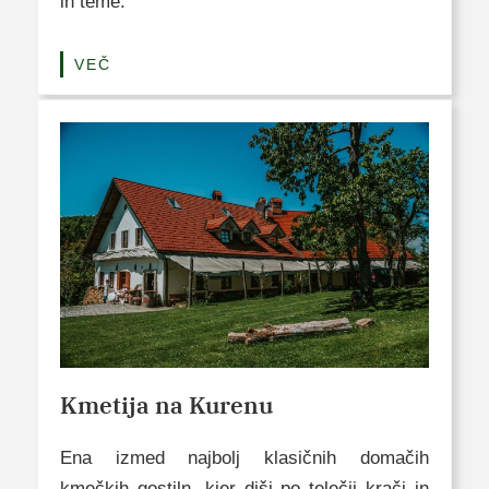
in teme.
VEČ
Kmetija na Kurenu
Ena izmed najbolj klasičnih domačih
kmečkih gostiln, kjer diši po telečji krači in