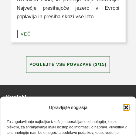
Največje presihajoče jezero v Evropi
poplavlja in presiha skozi vse leto.
VEČ
POGLEJTE VSE POVEZAVE (3/15)
Kontakt
Upravljajte soglasja
info@zaplana.si
Za zagotavljanje najboljše izkušnje uporabljamo tehnologije, kot so
Doživetja
piškotki, za shranjevanje in/ali dostop do informacij o napravi. Privolitev v
te tehnologije nam bo omogočila obdelavo podatkov, kot so vedenje
Narava