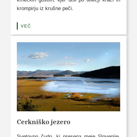
krompirju iz krušne peči.
VEČ
Cerkniško jezero
Svetovno čudo, ki presega meje Slovenije.