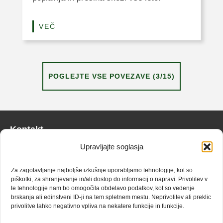
VEČ
POGLEJTE VSE POVEZAVE (3/15)
Kontakt
Upravljajte soglasja
info@zaplana.si
Za zagotavljanje najboljše izkušnje uporabljamo tehnologije, kot so
Doživetja
piškotki, za shranjevanje in/ali dostop do informacij o napravi. Privolitev v
te tehnologije nam bo omogočila obdelavo podatkov, kot so vedenje
Narava
brskanja ali edinstveni ID-ji na tem spletnem mestu. Neprivolitev ali preklic
privolitve lahko negativno vpliva na nekatere funkcije in funkcije.
Kulinarika