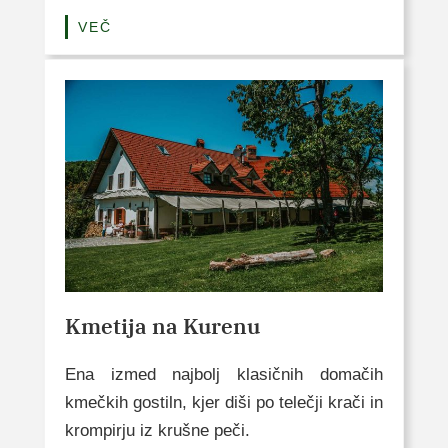
VEČ
Kmetija na Kurenu
Ena izmed najbolj klasičnih domačih
kmečkih gostiln, kjer diši po telečji krači in
krompirju iz krušne peči.