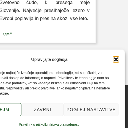
Svetovno čudo, ki presega meje
Slovenije. Največje presihajoče jezero v
Evropi poplavlja in presiha skozi vse leto.
VEČ
Upravljajte soglasja
nje najboljše izkušnje uporabljamo tehnologije, kot so piškotki, za
in/ali dostop do informacij o napravi. Privolitev v te tehnologije nam bo
elavo podatkov, kot so vedenje brskanja ali edinstveni ID-ji na tem
u. Neprivolitev ali preklic privolitve lahko negativno vpliva na nekatere
nkcije.
 zasebnosti
EJMI
ZAVRNI
POGLEJ NASTAVITVE
aplana
Pravilnik o piškotkih
Izjava o zasebnosti
artnerji