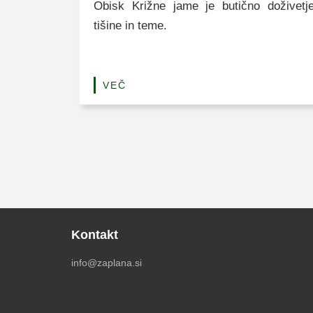
Obisk Križne jame je butično doživetj
tišine in teme.
VEČ
Kontakt
info@zaplana.si