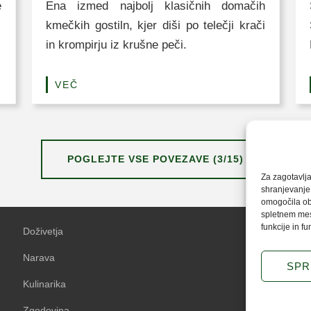
e
Ena izmed najbolj klasičnih domačih
kmečkih gostiln, kjer diši po telečji krači
in krompirju iz krušne peči.
VEČ
POGLEJTE VSE POVEZAVE (3/15)
Za zagotavlja
shranjevanje 
omogočila obd
spletnem mest
funkcije in fu
Doživetja
Piškotki
Narava
Pravilnik o
SPR
Kulinarika
Logotipi Z
Zgodovina
Avtorji in p