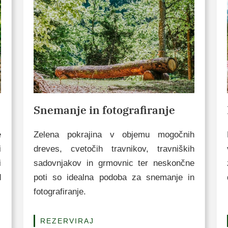
Snemanje in fotografiranje
e
Zelena pokrajina v objemu mogočnih
i
dreves, cvetočih travnikov, travniških
i
sadovnjakov in grmovnic ter neskončne
d
poti so idealna podoba za snemanje in
fotografiranje.
REZERVIRAJ