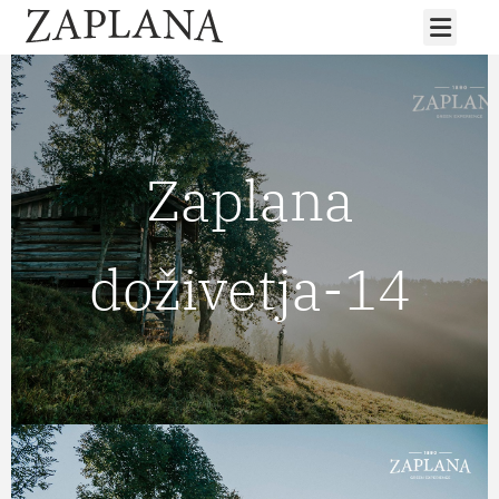
Zaplana
doživetja-14