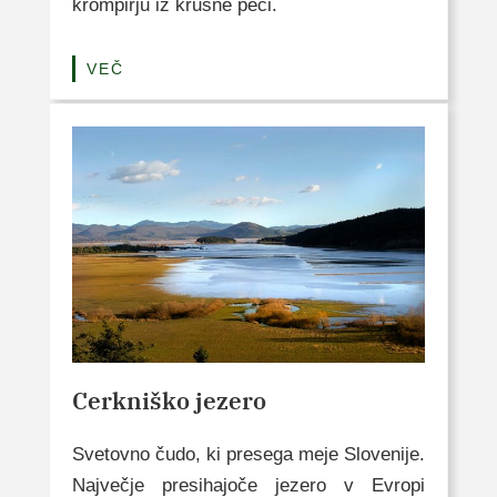
krompirju iz krušne peči.
VEČ
Cerkniško jezero
Svetovno čudo, ki presega meje Slovenije.
Največje presihajoče jezero v Evropi