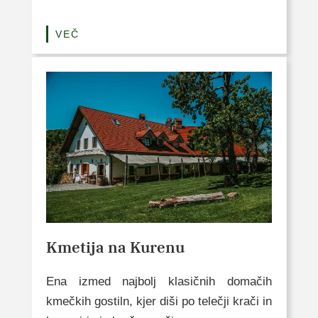
VEČ
Kmetija na Kurenu
Ena izmed najbolj klasičnih domačih
kmečkih gostiln, kjer diši po telečji krači in