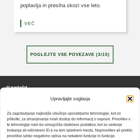
poplavlja in presiha skozi vse leto.
VEČ
POGLEJTE VSE POVEZAVE (3/15)
Kontakt
Upravljajte soglasja
info@zaplana.si
Za zagotavljanje najboljše izkušnje uporabljamo tehnologije, kot so
Doživetja
piškotki, za shranjevanje in/ali dostop do informacij o napravi. Privolitev v
te tehnologije nam bo omogočila obdelavo podatkov, kot so vedenje
Narava
brskanja ali edinstveni ID-ji na tem spletnem mestu. Neprivolitev ali preklic
privolitve lahko negativno vpliva na nekatere funkcije in funkcije.
Kulinarika