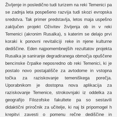
Življenje in posledično tudi turizem na reki Temenici pa
se zadnja leta pospešeno razvija tudi skozi evropska
sredstva. Tak primer predstavlja, letos maja uspešno
zaključen projekt Oživitev življenja ob in v reki
Temenici (akronim Rusalka), s katerim se delajo prvi
koraki k ponovni revitaliciji reke in njene kulturne
dediščine. Eden najpomembnejših rezultatov projekta
Rusalka je saniranje degradiranega območja opuščene
bencinske črpalke neposredno ob reki Temenici, ki je
postalo novo postajališče za avtodome in vstopna
točka za raziskovanje temeniškega porečja.
Uporabnikom je dostopna nova aplikacija za
raziskovanje Temenice, strokovnjaki iz oddelka za
geografijo Filozofske fakultete pa so sestavili
didaktični priročnik za učitelje, ki naj bi pripomogel h
krepitvi zavesti o pomenu rečne dediščine in