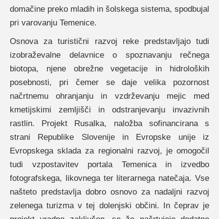
domačine preko mladih in šolskega sistema, spodbujal
pri varovanju Temenice.
Osnova za turistični razvoj reke predstavljajo tudi
izobraževalne delavnice o spoznavanju rečnega
biotopa, njene obrežne vegetacije in hidroloških
posebnosti, pri čemer se daje velika pozornost
načrtnemu ohranjanju in vzdrževanju mejic med
kmetijskimi zemljišči in odstranjevanju invazivnih
rastlin. Projekt Rusalka, naložba sofinancirana s
strani Republike Slovenije in Evropske unije iz
Evropskega sklada za regionalni razvoj, je omogočil
tudi vzpostavitev portala Temenica in izvedbo
fotografskega, likovnega ter literarnega natečaja. Vse
našteto predstavlja dobro osnovo za nadaljni razvoj
zelenega turizma v tej dolenjski občini. In čeprav je