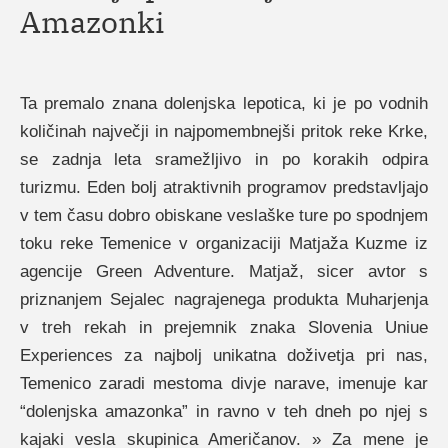
Amazonki
Ta premalo znana dolenjska lepotica, ki je po vodnih
količinah največji in najpomembnejši pritok reke Krke,
se zadnja leta sramežljivo in po korakih odpira
turizmu. Eden bolj atraktivnih programov predstavljajo
v tem času dobro obiskane veslaške ture po spodnjem
toku reke Temenice v organizaciji Matjaža Kuzme iz
agencije Green Adventure. Matjaž, sicer avtor s
priznanjem Sejalec nagrajenega produkta Muharjenja
v treh rekah in prejemnik znaka Slovenia Uniue
Experiences za najbolj unikatna doživetja pri nas,
Temenico zaradi mestoma divje narave, imenuje kar
“dolenjska amazonka” in ravno v teh dneh po njej s
kajaki vesla skupinica Američanov. » Za mene je