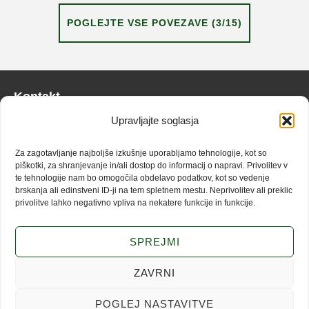
POGLEJTE VSE POVEZAVE (3/15)
Kontakt
Upravljajte soglasja
info@zaplana.si
Za zagotavljanje najboljše izkušnje uporabljamo tehnologije, kot so
Doživetja
piškotki, za shranjevanje in/ali dostop do informacij o napravi. Privolitev v
te tehnologije nam bo omogočila obdelavo podatkov, kot so vedenje
Narava
brskanja ali edinstveni ID-ji na tem spletnem mestu. Neprivolitev ali preklic
privolitve lahko negativno vpliva na nekatere funkcije in funkcije.
Kulinarika
Zgodovina
SPREJMI
Piškotki
ZAVRNI
Pravilnik o zasebnosti
POGLEJ NASTAVITVE