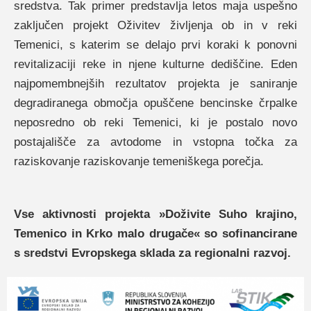
sredstva. Tak primer predstavlja letos maja uspešno
zaključen projekt Oživitev življenja ob in v reki
Temenici, s katerim se delajo prvi koraki k ponovni
revitalizaciji reke in njene kulturne dediščine. Eden
najpomembnejših rezultatov projekta je saniranje
degradiranega območja opuščene bencinske črpalke
neposredno ob reki Temenici, ki je postalo novo
postajališče za avtodome in vstopna točka za
raziskovanje raziskovanje temeniškega porečja.
Vse aktivnosti projekta »Doživite Suho krajino,
Temenico in Krko malo drugače« so sofinancirane
s sredstvi Evropskega sklada za regionalni razvoj.