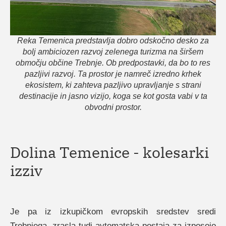
Reka Temenica predstavlja dobro odskočno desko za
bolj ambiciozen razvoj zelenega turizma na širšem
območju občine Trebnje. Ob predpostavki, da bo to res
pazljivi razvoj. Ta prostor je namreč izredno krhek
ekosistem, ki zahteva pazljivo upravljanje s strani
destinacije in jasno vizijo, koga se kot gosta vabi v ta
obvodni prostor.
Dolina Temenice - kolesarki
izziv
Je pa iz izkupičkom evropskih sredstev sredi
Trebnjega, zrasla tudi avtomatska postaja za izposojo