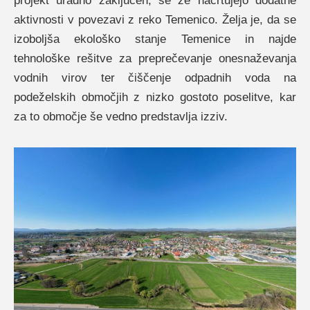
projekt uradno zaključen, se že načrtujejo dodatne
aktivnosti v povezavi z reko Temenico. Želja je, da se
izoboljša ekološko stanje Temenice in najde
tehnološke rešitve za preprečevanje onesnaževanja
vodnih virov ter čiščenje odpadnih voda na
podeželskih območjih z nizko gostoto poselitve, kar
za to območje še vedno predstavlja izziv.