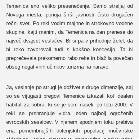
Temenica eno veliko presenečenje. Samo streljaj od
Novega mesta, ponuja širši javnosti čisto drugačen
rečni svet. Po reki vodim majhne in strokovno vodene
skupine, kajti menim, da Temenica na dan prenese do
največ dvajset veslačev. Bi si pa v prihodnje želel, da
bi reko zavarovali tudi s kakšno koncesijo. Ta bi
preprečevala prekomerno rabo reke in blažila povečan
obseg negativnih učinkov turizma na naravo.
Ja, veslanje po strugi je doživetje druge dimenzije, saj
so se vijugasti bregovi Temenice izkazali kot idealen
habitat za bobra, ki se je sem naselil po letu 2000. V
reki se prehranjuje vidra, eden najbolj ogroženih
evropskih sesalcev. V njenem spodnjem toku prebiva
ena pomembnejših dolenjskih populacij močvirske