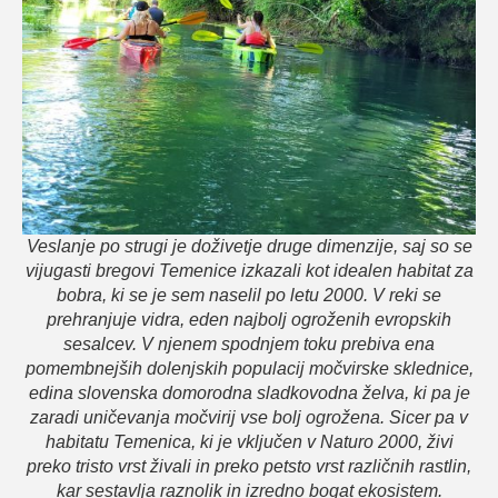
Veslanje po strugi je doživetje druge dimenzije, saj so se
vijugasti bregovi Temenice izkazali kot idealen habitat za
bobra, ki se je sem naselil po letu 2000. V reki se
prehranjuje vidra, eden najbolj ogroženih evropskih
sesalcev. V njenem spodnjem toku prebiva ena
pomembnejših dolenjskih populacij močvirske sklednice,
edina slovenska domorodna sladkovodna želva, ki pa je
zaradi uničevanja močvirij vse bolj ogrožena. Sicer pa v
habitatu Temenica, ki je vključen v Naturo 2000, živi
preko tristo vrst živali in preko petsto vrst različnih rastlin,
kar sestavlja raznolik in izredno bogat ekosistem.