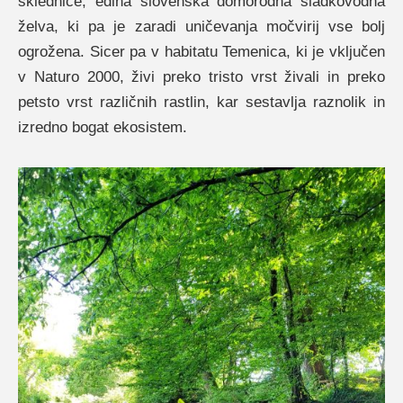
sklednice, edina slovenska domorodna sladkovodna
želva, ki pa je zaradi uničevanja močvirij vse bolj
ogrožena. Sicer pa v habitatu Temenica, ki je vključen
v Naturo 2000, živi preko tristo vrst živali in preko
petsto vrst različnih rastlin, kar sestavlja raznolik in
izredno bogat ekosistem.