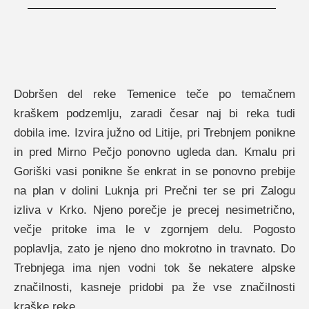
Dobršen del reke Temenice teče po temačnem
kraškem podzemlju, zaradi česar naj bi reka tudi
dobila ime. Izvira južno od Litije, pri Trebnjem ponikne
in pred Mirno Pečjo ponovno ugleda dan. Kmalu pri
Goriški vasi ponikne še enkrat in se ponovno prebije
na plan v dolini Luknja pri Prečni ter se pri Zalogu
izliva v Krko. Njeno porečje je precej nesimetrično,
večje pritoke ima le v zgornjem delu. Pogosto
poplavlja, zato je njeno dno mokrotno in travnato. Do
Trebnjega ima njen vodni tok še nekatere alpske
značilnosti, kasneje pridobi pa že vse značilnosti
kraške reke.