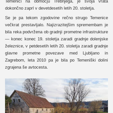
Temenici na območju Trebnjega, je svoja vrata
dokončno zaprl v devetdesetih letih 20. stoletja.
Se je pa tekom zgodovine rečno strugo Temenice
večkrat prestavljalo. Najizrazitejšim spremembam je
bila reka podvržena ob gradnji prometne infrastrukture
— konec konec 19. stoletja zaradi gradnje dolenjske
železnice, v petdesetih letih 20. stoletja zaradi gradnje
glavne prometne povezave med Ljubljano in
Zagrebom, leta 2010 pa je bila po Temeniški dolini
zgrajena še avtocesta.