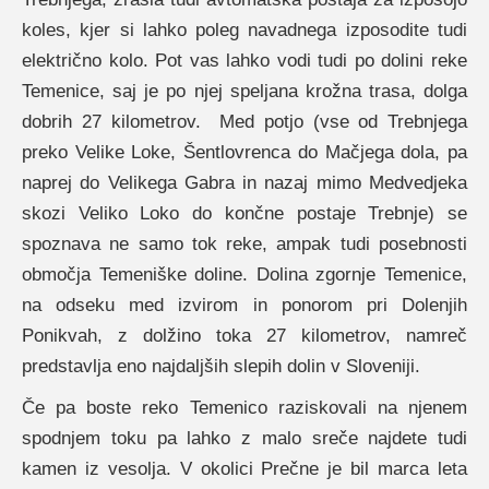
koles, kjer si lahko poleg navadnega izposodite tudi
električno kolo. Pot vas lahko vodi tudi po dolini reke
Temenice, saj je po njej speljana krožna trasa, dolga
dobrih 27 kilometrov. Med potjo (vse od Trebnjega
preko Velike Loke, Šentlovrenca do Mačjega dola, pa
naprej do Velikega Gabra in nazaj mimo Medvedjeka
skozi Veliko Loko do končne postaje Trebnje) se
spoznava ne samo tok reke, ampak tudi posebnosti
območja Temeniške doline. Dolina zgornje Temenice,
na odseku med izvirom in ponorom pri Dolenjih
Ponikvah, z dolžino toka 27 kilometrov, namreč
predstavlja eno najdaljših slepih dolin v Sloveniji.
Če pa boste reko Temenico raziskovali na njenem
spodnjem toku pa lahko z malo sreče najdete tudi
kamen iz vesolja. V okolici Prečne je bil marca leta