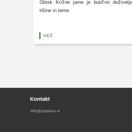
Obisk Križne jame je butično doživetj
tišine in teme.
VEČ
Kontakt
info@zaplana.si