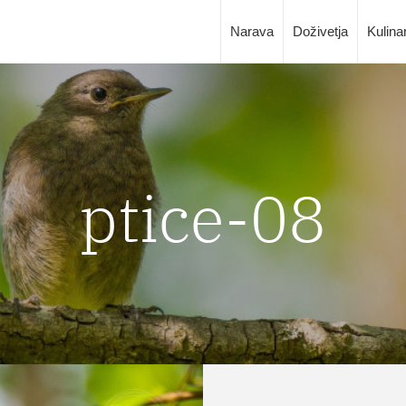
Narava
Doživetja
Kulina
ptice-08