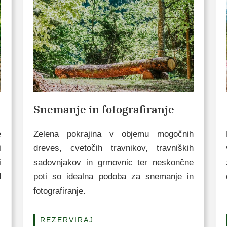
Snemanje in fotografiranje
e
Zelena pokrajina v objemu mogočnih
i
dreves, cvetočih travnikov, travniških
i
sadovnjakov in grmovnic ter neskončne
d
poti so idealna podoba za snemanje in
fotografiranje.
REZERVIRAJ