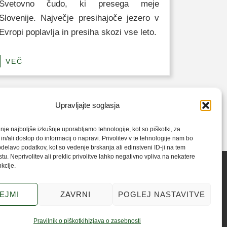
Svetovno čudo, ki presega meje
Slovenije. Največje presihajoče jezero v
Evropi poplavlja in presiha skozi vse leto.
VEČ
Upravljajte soglasja
nje najboljše izkušnje uporabljamo tehnologije, kot so piškotki, za
in/ali dostop do informacij o napravi. Privolitev v te tehnologije nam bo
elavo podatkov, kot so vedenje brskanja ali edinstveni ID-ji na tem
u. Neprivolitev ali preklic privolitve lahko negativno vpliva na nekatere
nkcije.
 zasebnosti
EJMI
ZAVRNI
POGLEJ NASTAVITVE
aplana
Pravilnik o piškotkih
Izjava o zasebnosti
artnerji