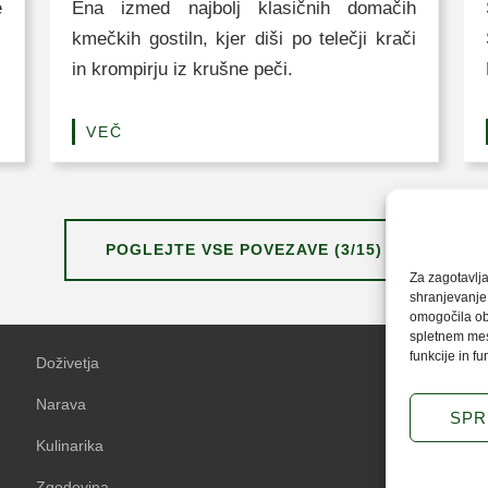
e
Ena izmed najbolj klasičnih domačih
kmečkih gostiln, kjer diši po telečji krači
in krompirju iz krušne peči.
VEČ
POGLEJTE VSE POVEZAVE (3/15)
Za zagotavlja
shranjevanje 
omogočila obd
spletnem mest
funkcije in fu
Doživetja
Piškotki
Narava
Pravilnik o
SPR
Kulinarika
Logotipi Z
Zgodovina
Avtorji in p