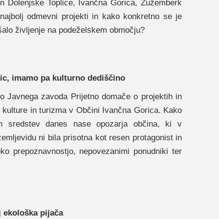
in Dolenjske Toplice, Ivančna Gorica, Žužemberk
 najbolj odmevni projekti in kako konkretno se je
jšalo življenje na podeželskem območju?
ic, imamo pa kulturno dediščino
co Javnega zavoda Prijetno domače o projektih in
u kulture in turizma v Občini Ivančna Gorica. Kako
h sredstev danes nase opozarja občina, ki v
zemljevidu ni bila prisotna kot resen protagonist in
bko prepoznavnostjo, nepovezanimi ponudniki ter
j ekološka pijača