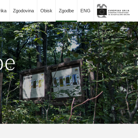
rika
Zgodovina
Obisk
Zgodbe
ENG
be