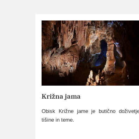
Križna jama
Obisk Križne jame je butično doživetj
tišine in teme.