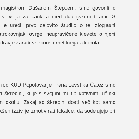
, magistrom Dušanom Štepcem, smo govorili o
, ki velja za pankrta med dolenjskimi trtami. S
je uredil prvo celovito študijo o tej zloglasni
trokovnjaki ovrgel neupravičene klevete o njeni
zdravje zaradi vsebnosti metilnega alkohola.
dnico KUD Popotovanje Frana Levstika Čatež smo
i škreblni, ki je s svojimi multiplikativnimi učinki
m okolju. Zakaj so škreblni dosti več kot samo
kšen izziv je zmotivirati lokalce, da sodelujejo pri