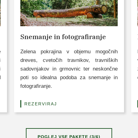
Snemanje in fotografiranje
e
Zelena pokrajina v objemu mogočnih
i
dreves, cvetočih travnikov, travniških
i
sadovnjakov in grmovnic ter neskončne
d
poti so idealna podoba za snemanje in
fotografiranje.
REZERVIRAJ
POGLEJ VSE PAKETE (3/6)