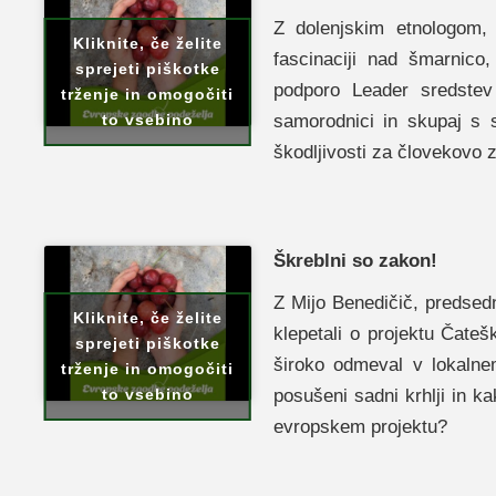
Z dolenjskim etnologom
Kliknite, če želite
fascinaciji nad šmarnico
sprejeti piškotke
podporo Leader sredstev 
trženje in omogočiti
samorodnici in skupaj s s
to vsebino
škodljivosti za človekovo 
Škreblni so zakon!
Z Mijo Benedičič, predse
Kliknite, če želite
klepetali o projektu Čatešk
sprejeti piškotke
široko odmeval v lokalne
trženje in omogočiti
posušeni sadni krhlji in ka
to vsebino
evropskem projektu?