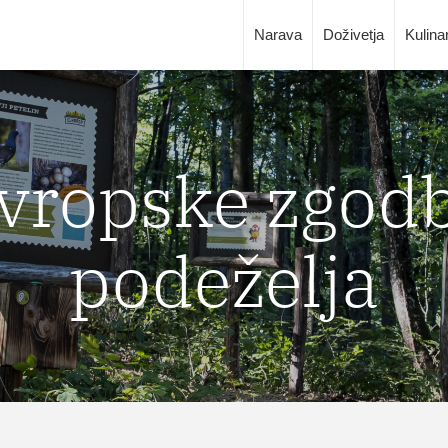
Narava
Doživetja
Kulina
vropske zgod
podeželja