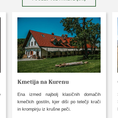
Kmetija na Kurenu
e
Ena izmed najbolj klasičnih domačih
kmečkih gostiln, kjer diši po telečji krači
in krompirju iz krušne peči.