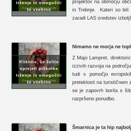
projektov na območju obč
trženje in omogočiti
in Trebnje. Kateri so bili
to vsebino
zaradi LAS sredstev izbol
Nimamo ne morja ne topl
Z Majo Lampret, direktori
Kliknite, če želite
izzivih razvoja na področj
sprejeti piškotke
tudi s pomočjo evropski
trženje in omogočiti
preteklosti na turističnem 
to vsebino
se je zapovrh borila s ši
razpršeno ponudbo.
Šmarnica je ta hip najbol