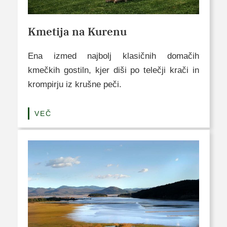
Kmetija na Kurenu
Ena izmed najbolj klasičnih domačih
kmečkih gostiln, kjer diši po telečji krači in
krompirju iz krušne peči.
VEČ